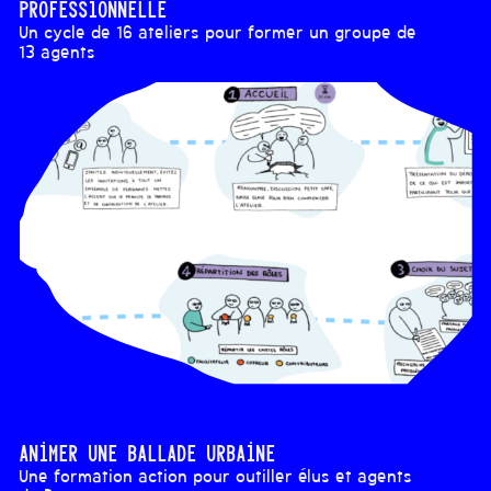
professionnelle
Un cycle de 16 ateliers pour former un groupe de
13 agents
Animer une ballade urbaine
Une formation action pour outiller élus et agents